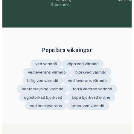
Stockholm
Populära sökningar
ved värmdö
köpa ved värmdö
vedleverans värmdö
björkved värmdö
billig ved värmdö
ved leverans värmdö
vedförsäljning värmdö
torra vedträn värmdö
ugnstorkad björkved
köpa björkved online
ved hemleverans
brännved värmdö