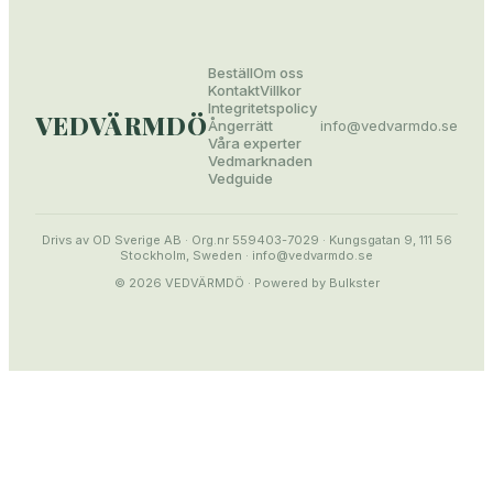
Beställ
Om oss
Kontakt
Villkor
Integritetspolicy
VEDVÄRMDÖ
Ångerrätt
info@
vedvarmdo.se
Våra experter
Vedmarknaden
Vedguide
Drivs av OD Sverige AB · Org.nr 559403-7029 · Kungsgatan 9, 111 56
Stockholm, Sweden · info@vedvarmdo.se
© 2026
VEDVÄRMDÖ
· Powered by Bulkster