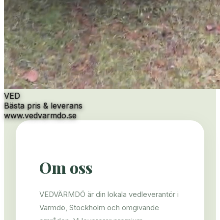
VED
Bästa pris & leverans
www.
vedvarmdo.se
Om oss
VEDVÄRMDÖ är din lokala vedleverantör i
Värmdö, Stockholm och omgivande