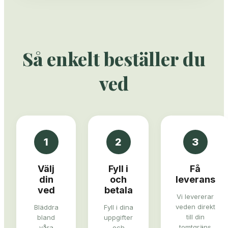
Så enkelt beställer du
ved
1
2
3
Välj
Fyll i
Få
din
och
leverans
ved
betala
Vi levererar
veden direkt
Bläddra
Fyll i dina
till din
bland
uppgifter
tomtgräns
våra
och