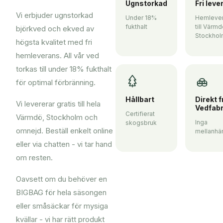
Ugnstorkad
Fri leve
Vi erbjuder ugnstorkad
Under 18%
Hemleve
fukthalt
till Värmd
björkved och ekved av
Stockhol
högsta kvalitet med fri
hemleverans. All vår ved
torkas till under 18% fukthalt
för optimal förbränning.
Hållbart
Direkt f
Vi levererar gratis till hela
Vedfabr
Certifierat
Värmdö, Stockholm och
Inga
skogsbruk
omnejd. Beställ enkelt online
mellanhä
eller via chatten - vi tar hand
om resten.
Oavsett om du behöver en
BIGBAG för hela säsongen
eller småsäckar för mysiga
kvällar - vi har rätt produkt