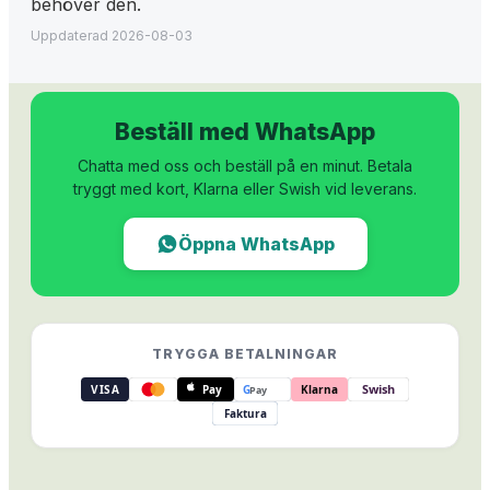
behöver den.
Uppdaterad
2026-08-03
Beställ med WhatsApp
Chatta med oss och beställ på en minut. Betala
tryggt med kort, Klarna eller Swish vid leverans.
Öppna WhatsApp
TRYGGA BETALNINGAR
Swish
VISA
Pay
G
Klarna
Pay
Faktura
Trygga betalningar
:
Visa, Mastercard, Apple Pay, G