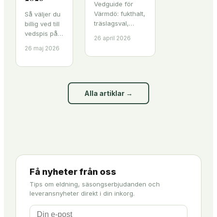
Vedguide för
Värmdö: fukthalt,
Så väljer du
träslagsval,
billig ved till
volymmått och
vedspis på
26 april 2026
lagring
Värmdö utan
26 maj 2026
förklarade med
att betala
konkreta
dyrt vid
branschexempel.
luckan.
Räkna rätt och
Behov,
elda rent hela
träslag,
Alla artiklar
→
säsongen.
fukthalt och
pris per
kilowattimme
förklarat.
Få nyheter från oss
Tips om eldning, säsongserbjudanden och
leveransnyheter direkt i din inkorg.