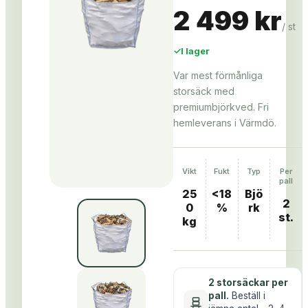
2 499 kr
/
st
✓
I lager
Var mest förmånliga
storsäck med
premiumbjörkved. Fri
hemleverans i Värmdö.
Vikt
Fukt
Typ
Per
pall
25
<18
Bjö
2
0
%
rk
st.
kg
2 storsäckar per
pall
.
Beställ i