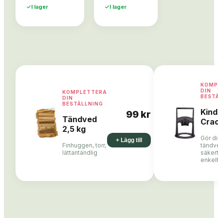
✓
I lager
✓
I lager
KOMP
DIN
KOMPLETTERA
BEST
DIN
BESTÄLLNING
Kind
99 kr
Tändved
Cra
2,5 kg
Gör d
+ Lägg till
Finhuggen, torr,
tändv
lättantändlig
säker
enkel