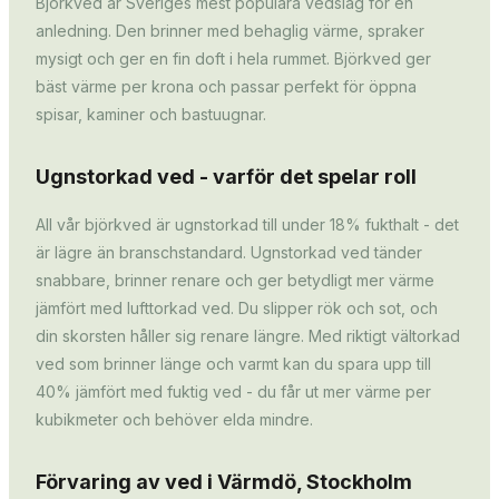
Björkved är Sveriges mest populära vedslag för en
anledning. Den brinner med behaglig värme, spraker
mysigt och ger en fin doft i hela rummet. Björkved ger
bäst värme per krona och passar perfekt för öppna
spisar, kaminer och bastuugnar.
Ugnstorkad ved - varför det spelar roll
All vår björkved är ugnstorkad till under 18% fukthalt - det
är lägre än branschstandard. Ugnstorkad ved tänder
snabbare, brinner renare och ger betydligt mer värme
jämfört med lufttorkad ved. Du slipper rök och sot, och
din skorsten håller sig renare längre. Med riktigt vältorkad
ved som brinner länge och varmt kan du spara upp till
40% jämfört med fuktig ved - du får ut mer värme per
kubikmeter och behöver elda mindre.
Förvaring av ved i Värmdö, Stockholm