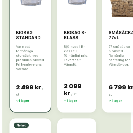
BIGBAG
BIGBAG B-
SMÅSÄCK
STANDARD
KLASS
77st.
Var mest
Björkved i B-
77 småsäckar
förmånliga
klass till
björkved -
storsäck med
förmånligt pris.
förmånlig
premiumbjörkved.
Leverans till
hantering för
Fri hemleverans i
Värmdö.
Värmdö-bor.
Värmdö.
2 099
2 499 kr
6 799 k
/
kr
/
st
st
st
✓
I lager
✓
I lager
✓
I lager
Nyhet