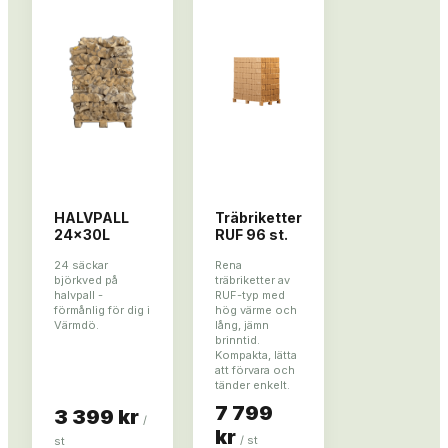
HALVPALL
Träbriketter
24x30L
RUF 96 st.
24 säckar
Rena
björkved på
träbriketter av
halvpall -
RUF-typ med
förmånlig för dig i
hög värme och
Värmdö.
lång, jämn
brinntid.
Kompakta, lätta
att förvara och
tänder enkelt.
7 799
3 399 kr
/
kr
/
st
st