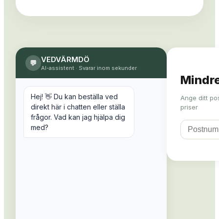
VEDVÄRMDÖ
💬
AI-assistent
·
Svarar inom sekunder
Mindre
Hej! 👋 Du kan beställa ved
Ange ditt po
direkt här i chatten eller ställa
priser
frågor. Vad kan jag hjälpa dig
med?