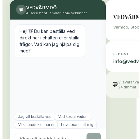
VEDVÄRMDÖ
💬
AI-assistent
·
Svarar inom sekunder
VEDVÄR
Värmdö, Sto
Hej! 👋 Du kan beställa ved
direkt här i chatten eller ställa
frågor. Vad kan jag hjälpa dig
med?
E-POST
info@
vedv
Vi svarar v
💬
24 timmar
Jag vill beställa ved
Vad kostar veden
Vilka produkter har ni
Levererar ni till mig
→