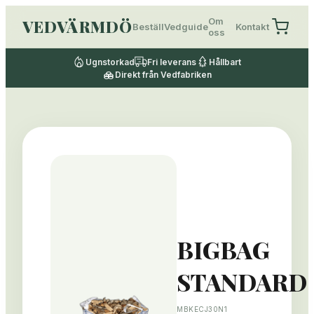
Om
VEDVÄRMDÖ
Beställ
Vedguide
Kontakt
oss
Ugnstorkad
Fri leverans
Hållbart
Direkt från Vedfabriken
BIGBAG
STANDARD
MBKECJ30N1