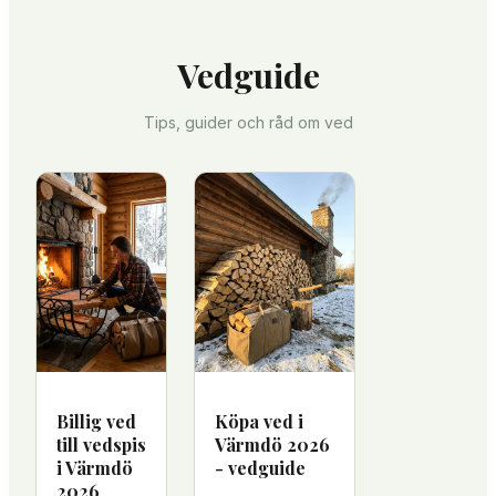
Vedguide
Tips, guider och råd om ved
Billig ved
Köpa ved i
till vedspis
Värmdö 2026
i Värmdö
- vedguide
2026