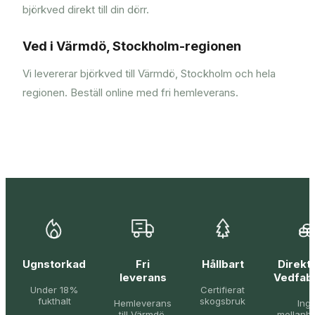
björkved direkt till din dörr.
Ved i Värmdö, Stockholm-regionen
Vi levererar björkved till Värmdö, Stockholm och hela
regionen. Beställ online med fri hemleverans.
Ugnstorkad
Fri
Hållbart
Direkt 
leverans
Vedfab
Under 18%
Certifierat
fukthalt
skogsbruk
Hemleverans
Ing
till Värmdö,
mellanh