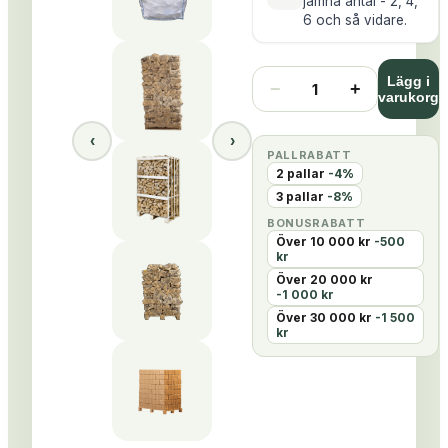
jämna antal - 2, 4,
6 och så vidare.
Lägg i
−
+
1
varukorg
‹
›
PALLRABATT
2
pallar
-
4
%
3
pallar
-
8
%
BONUSRABATT
Över
10 000
kr
-
500
kr
Över
20 000
kr
-
1 000
kr
Över
30 000
kr
-
1 500
kr