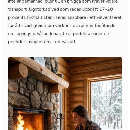
inte är bemannad, eller till en brygga som kräver vidare
transport. Ugntorkad ved som redan uppnått 17-20
procents fukthalt stabiliseras snabbare i ett välventilerat
förråd - vanligtvis inom veckor - och är mer förlåtande
om lagringsförhållandena inte är perfekta under de
perioder fastigheten är obevakad.