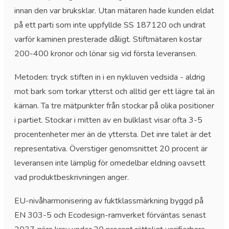
innan den var bruksklar. Utan mätaren hade kunden eldat
på ett parti som inte uppfyllde SS 187120 och undrat
varför kaminen presterade dåligt. Stiftmätaren kostar
200-400 kronor och lönar sig vid första leveransen.
Metoden: tryck stiften in i en nykluven vedsida - aldrig
mot bark som torkar ytterst och alltid ger ett lägre tal än
kärnan. Ta tre mätpunkter från stockar på olika positioner
i partiet. Stockar i mitten av en bulklast visar ofta 3-5
procentenheter mer än de yttersta. Det inre talet är det
representativa. Överstiger genomsnittet 20 procent är
leveransen inte lämplig för omedelbar eldning oavsett
vad produktbeskrivningen anger.
EU-nivåharmonisering av fuktklassmärkning byggd på
EN 303-5 och Ecodesign-ramverket förväntas senast