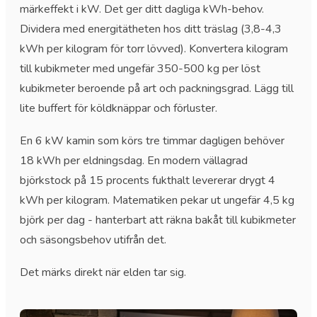
märkeffekt i kW. Det ger ditt dagliga kWh-behov.
Dividera med energitätheten hos ditt träslag (3,8-4,3
kWh per kilogram för torr lövved). Konvertera kilogram
till kubikmeter med ungefär 350-500 kg per löst
kubikmeter beroende på art och packningsgrad. Lägg till
lite buffert för köldknäppar och förluster.
En 6 kW kamin som körs tre timmar dagligen behöver
18 kWh per eldningsdag. En modern vällagrad
björkstock på 15 procents fukthalt levererar drygt 4
kWh per kilogram. Matematiken pekar ut ungefär 4,5 kg
björk per dag - hanterbart att räkna bakåt till kubikmeter
och säsongsbehov utifrån det.
Det märks direkt när elden tar sig.