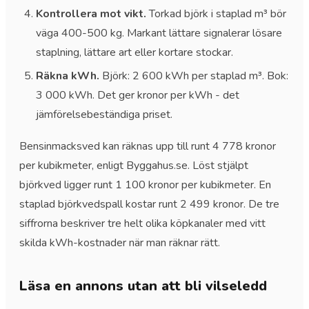
Kontrollera mot vikt.
Torkad björk i staplad m³ bör
väga 400-500 kg. Markant lättare signalerar lösare
staplning, lättare art eller kortare stockar.
Räkna kWh.
Björk: 2 600 kWh per staplad m³. Bok:
3 000 kWh. Det ger kronor per kWh - det
jämförelsebeständiga priset.
Bensinmacksved kan räknas upp till runt 4 778 kronor
per kubikmeter, enligt Byggahus.se. Löst stjälpt
björkved ligger runt 1 100 kronor per kubikmeter. En
staplad björkvedspall kostar runt 2 499 kronor. De tre
siffrorna beskriver tre helt olika köpkanaler med vitt
skilda kWh-kostnader när man räknar rätt.
Läsa en annons utan att bli vilseledd