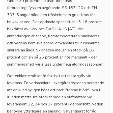
Under 20 procents fukthalt förändras
förbränningsfysiken avgörande. SS 187120 och EN
303-5 anger båda den tröskeln som grundkrav för
bruksklar ved. Det optimala spannet är 15-18 procent,
bekräftat av Hark och DAS HAUS [AT], där
antändningen är snabb, flamtemperaturen maximeras
och vedens kemiska energi omvandlas till rumsvärme
snarare än ånga. Skillnaden mellan en stock på 18
procent och en på 26 procent är inte marginell - den
summeras med varje lass under hela eldningssäsongen.
Det enklaste sättet är faktiskt att mäta själv vid
leverans. En vedhandlare i skärgårdsregionen berättade
att en kund nyligen köpt ett parti "torkad björk" lokalt.
Kunden mätte tre stockar med en stiftmätare vid
leveransen: 22, 24 och 27 procent i genomsnitt. Veden
behövde ytterligare en säsong i välventilerat förråd