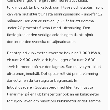
kombinerar god energitäthet med relativt snabb
torkningstid. En björkstock som klyves och staplas i april
kan vara bruksklar till nästa eldningssäsong - ungefär 12
månader. Bok och ek kräver 1,5-3 år för att komma
under 20 procents fukthalt med lufttorkning. Den
tidslogiken är den verkliga anledningen till att björk
dominerar den svenska detaljmarknaden.
Per staplad kubikmeter levererar bok runt
3 000 kWh
,
ek runt
2 900 kWh
, och björk ligger ofta runt 2 600
kWh beroende på hur den lagrats. Samma volym - klart
olika energiinnehåll. Det spelar roll vid primärvärmning
där volymen du kan lagra är begränsad. En
fritidshusägare i Gustavsberg med liten lagringsyta
tjänar mer på en kubikmeter torr bok än en kubikmeter
torr björk, även om priset per kubikmeter är det samma.