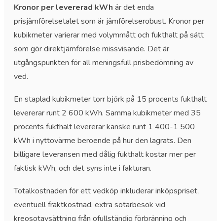
Kronor per levererad kWh
är det enda
prisjämförelsetalet som är jämförelserobust. Kronor per
kubikmeter varierar med volymmått och fukthalt på sätt
som gör direktjämförelse missvisande. Det är
utgångspunkten för all meningsfull prisbedömning av
ved.
En staplad kubikmeter torr björk på 15 procents fukthalt
levererar runt 2 600 kWh. Samma kubikmeter med 35
procents fukthalt levererar kanske runt 1 400-1 500
kWh i nyttovärme beroende på hur den lagrats. Den
billigare leveransen med dålig fukthalt kostar mer per
faktisk kWh, och det syns inte i fakturan.
Totalkostnaden för ett vedköp inkluderar inköpspriset,
eventuell fraktkostnad, extra sotarbesök vid
kreosotavsättning från ofullständig förbränning och