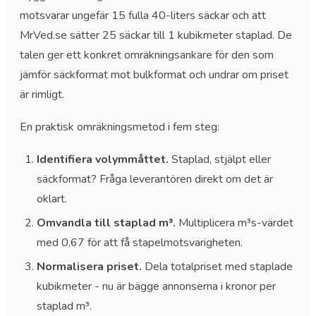
motsvarar ungefär 15 fulla 40-liters säckar och att
MrVed.se sätter 25 säckar till 1 kubikmeter staplad. De
talen ger ett konkret omräkningsankare för den som
jämför säckformat mot bulkformat och undrar om priset
är rimligt.
En praktisk omräkningsmetod i fem steg:
Identifiera volymmåttet.
Staplad, stjälpt eller
säckformat? Fråga leverantören direkt om det är
oklart.
Omvandla till staplad m³.
Multiplicera m³s-värdet
med 0,67 för att få stapelmotsvarigheten.
Normalisera priset.
Dela totalpriset med staplade
kubikmeter - nu är bägge annonserna i kronor per
staplad m³.