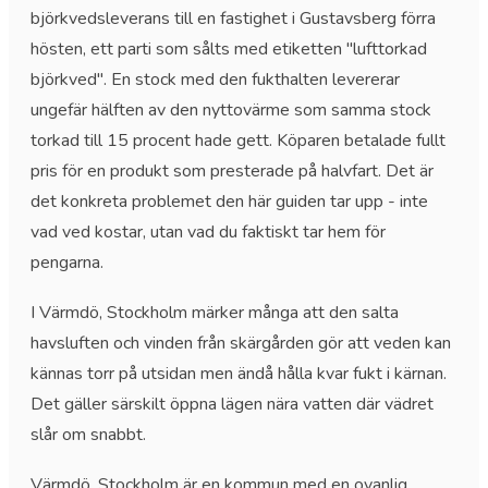
björkvedsleverans till en fastighet i Gustavsberg förra
hösten, ett parti som sålts med etiketten "lufttorkad
björkved". En stock med den fukthalten levererar
ungefär hälften av den nyttovärme som samma stock
torkad till 15 procent hade gett. Köparen betalade fullt
pris för en produkt som presterade på halvfart. Det är
det konkreta problemet den här guiden tar upp - inte
vad ved kostar, utan vad du faktiskt tar hem för
pengarna.
I Värmdö, Stockholm märker många att den salta
havsluften och vinden från skärgården gör att veden kan
kännas torr på utsidan men ändå hålla kvar fukt i kärnan.
Det gäller särskilt öppna lägen nära vatten där vädret
slår om snabbt.
Värmdö, Stockholm är en kommun med en ovanlig