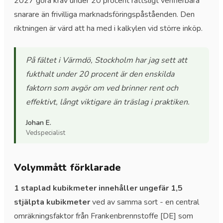
2027 göra krav under 20 procent rättsligt verifierbara
snarare än frivilliga marknadsföringspåståenden. Den
riktningen är värd att ha med i kalkylen vid större inköp.
På fältet i Värmdö, Stockholm har jag sett att
fukthalt under 20 procent är den enskilda
faktorn som avgör om ved brinner rent och
effektivt, långt viktigare än träslag i praktiken.
Johan E.
Vedspecialist
Volymmått förklarade
1 staplad kubikmeter innehåller ungefär 1,5
stjälpta kubikmeter
ved av samma sort - en central
omräkningsfaktor från Frankenbrennstoffe [DE] som