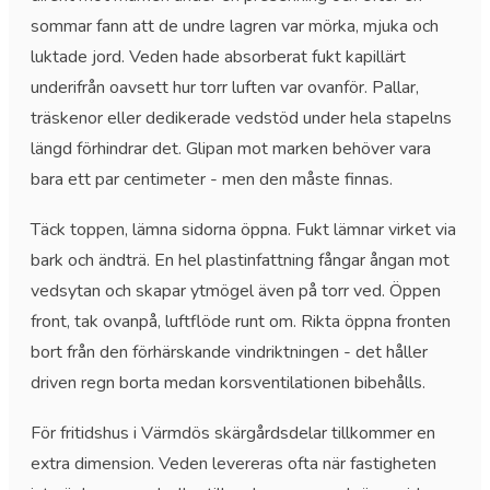
sommar fann att de undre lagren var mörka, mjuka och
luktade jord. Veden hade absorberat fukt kapillärt
underifrån oavsett hur torr luften var ovanför. Pallar,
träskenor eller dedikerade vedstöd under hela stapelns
längd förhindrar det. Glipan mot marken behöver vara
bara ett par centimeter - men den måste finnas.
Täck toppen, lämna sidorna öppna. Fukt lämnar virket via
bark och ändträ. En hel plastinfattning fångar ångan mot
vedsytan och skapar ytmögel även på torr ved. Öppen
front, tak ovanpå, luftflöde runt om. Rikta öppna fronten
bort från den förhärskande vindriktningen - det håller
driven regn borta medan korsventilationen bibehålls.
För fritidshus i Värmdös skärgårdsdelar tillkommer en
extra dimension. Veden levereras ofta när fastigheten