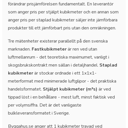
förändrar prisjämförelsen fundamentalt. En leverantör
som anger pris per stjälpt kubikmeter och en annan som
anger pris per staplad kubikmeter säljer inte jämförbara
produkter till ett jämförbart pris utan den omräkningen.
Tre mätenheter existerar parallellt på den svenska
marknaden.
Fastkubikmeter
är ren ved utan
luftmellanrum - det teoretiska maximumet, vanligt i
skogsbrukskontrakt men sällan i detaljhandel.
Staplad
kubikmeter
är stockar ordnade i ett 1x1x1-
meterformat med minimerade luftglipor - det praktiska
handelsformatet.
Stjälpt kubikmeter (m³s)
är ved
tippad löst i en behållare - mest luft, minst faktisk ved
per volymsiffra. Det är det vanligaste
bulkleveransformatet i Sverige.
Byggahus.se anger att 1 kubikmeter travad ved