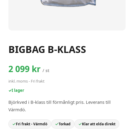
BIGBAG B-KLASS
2 099 kr
/
st
inkl. moms
-
Fri frakt
✓
I lager
Björkved i B-klass till förmånligt pris. Leverans till
Värmdö.
Fri frakt - Värmdö
Torkad
Klar att elda direkt