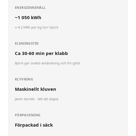
ENERGIINNEHÅLL
~
1 050
kWh
≈
4.2
kWh per kg torr
björk
ELDNINGSTID
Ca 30-60 min per klabb
Björk ger snabb antändning och fin glöd
KLYVNING
Maskinellt kluven
Jämn storlek - lätt att stapla
FÖRPACKNING
Förpackad i säck