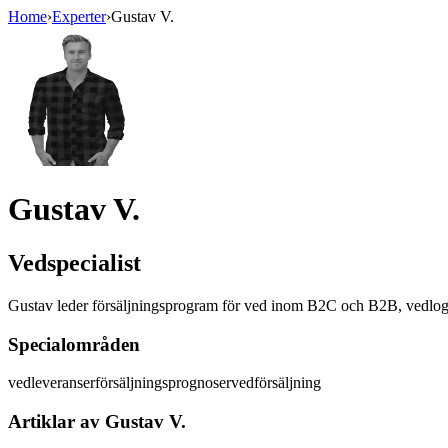
Home
›
Experter
›
Gustav V.
Gustav V.
Vedspecialist
Gustav leder försäljningsprogram för ved inom B2C och B2B, vedlogist
Specialområden
vedleveranser
försäljningsprognoser
vedförsäljning
Artiklar av
Gustav V.